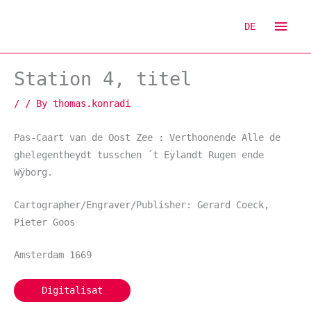
Skip
Mai
to
DE
content
Men
Station 4, titel
/
/ By
thomas.konradi
Pas-Caart van de Oost Zee : Verthoonende Alle de
ghelegentheydt tusschen ´t Eÿlandt Rugen ende
Wÿborg.
Cartographer/Engraver/Publisher: Gerard Coeck,
Pieter Goos
Amsterdam 1669
Digitalisat