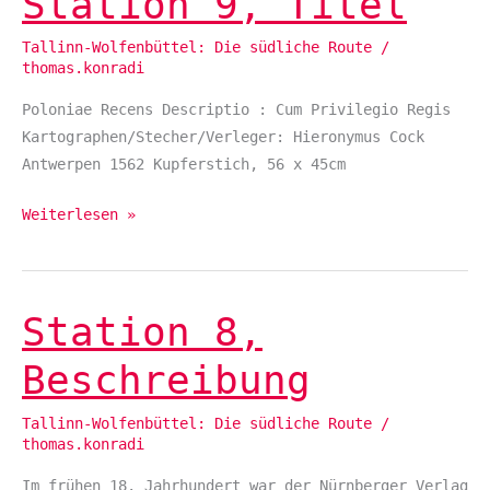
Station 9, Titel
9,
Tallinn-Wolfenbüttel: Die südliche Route
/
Titel
thomas.konradi
Poloniae Recens Descriptio : Cum Privilegio Regis
Kartographen/Stecher/Verleger: Hieronymus Cock
Antwerpen 1562 Kupferstich, 56 x 45cm
Weiterlesen »
Station 8,
Station
8,
Beschreibung
Beschreibung
Tallinn-Wolfenbüttel: Die südliche Route
/
thomas.konradi
Im frühen 18. Jahrhundert war der Nürnberger Verlag