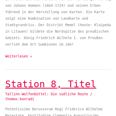
von Johann Homann (1664-1724) und seinen Erben
führend in der Herstellung von Karten. Die Karte
zeigt eine Kombination von Landkarte und
Stadtgrundriss. Der Distrikt Memel (heute: Klaipeda
in Litauen) bildete die Nordspitze des preußischen
Gebiets. König Friedrich Wilhelm I. von Preußen
verlieh dem Ort Gumbinnen im Jahr
Weiterlesen »
Station 8, Titel
Station
8,
Tallinn-Wolfenbüttel: Die südliche Route
/
Titel
thomas.konradi
Potentissimo Borussorum Regi Friderico Wilhelmo
Maiestate, Fortitudine Clementia Augustissimo