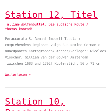
Station 12, Titel
Station
12,
Tallinn-Wolfenbüttel: Die südliche Route
/
Titel
thomas.konradi
Peraccurata S. Romani Imperii Tabula :
comprehendens Regiones vulgo Sub Nomine Germaniæ
Nuncupantes Kartographen/Stecher/Verleger: Nicolaes
Visscher, Gilliam van der Gouwen Amsterdam
[zwischen 1683 und 1702] Kupferstich, 56 x 71 cm
Weiterlesen »
Station 10,
Station
10,