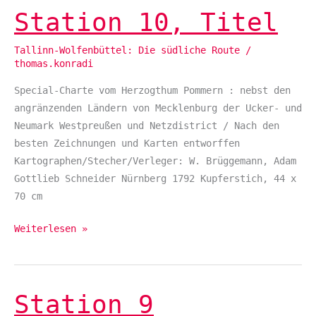
Station 10, Titel
Station
10,
Tallinn-Wolfenbüttel: Die südliche Route
/
Titel
thomas.konradi
Special-Charte vom Herzogthum Pommern : nebst den
angränzenden Ländern von Mecklenburg der Ucker- und
Neumark Westpreußen und Netzdistrict / Nach den
besten Zeichnungen und Karten entworffen
Kartographen/Stecher/Verleger: W. Brüggemann, Adam
Gottlieb Schneider Nürnberg 1792 Kupferstich, 44 x
70 cm
Weiterlesen »
Station 9
Station
9